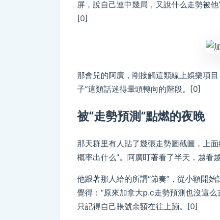
屏，說自己連中幾局，又說什么走勢被他
[0]
那會兒的阿廣，剛接觸這類線上娛樂項目
子”這類話迷得暈頭轉向的階段。[0]
被“走勢預測”點燃的夜晚
那天群里有人貼了幾張走勢圖截圖，上面
概率出什么”。阿廣盯著看了半天，越看越
他跟著那人給的所謂“節奏”，從小額開
覺得：“原來加拿大p.c走勢預測也沒這
只記得自己賬號余額在往上蹦。[0]