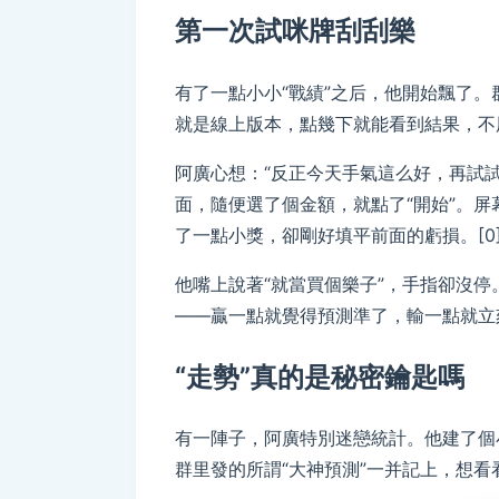
第一次試咪牌刮刮樂
有了一點小小“戰績”之后，他開始飄了
就是線上版本，點幾下就能看到結果，不用
阿廣心想：“反正今天手氣這么好，再試
面，隨便選了個金額，就點了“開始”。
了一點小獎，卻剛好填平前面的虧損。[0
他嘴上說著“就當買個樂子”，手指卻沒
——贏一點就覺得預測準了，輸一點就立刻
“走勢”真的是秘密鑰匙嗎
有一陣子，阿廣特別迷戀統計。他建了個
群里發的所謂“大神預測”一并記上，想看看