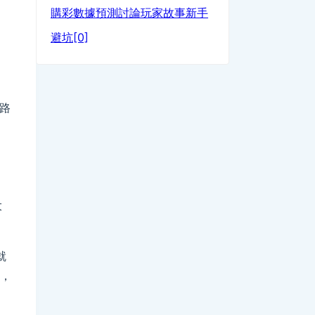
。
購彩
數據預測討論
玩家故事
新手
避坑[0]
路
大
就
事，