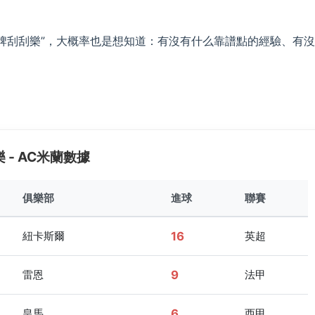
咪牌刮刮樂”，大概率也是想知道：有沒有什么靠譜點的經驗、有
 - AC米蘭數據
俱樂部
進球
聯賽
紐卡斯爾
16
英超
雷恩
9
法甲
皇馬
6
西甲