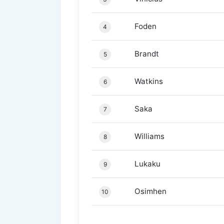
Foden
4
Brandt
5
Watkins
6
Saka
7
Williams
8
Lukaku
9
Osimhen
10