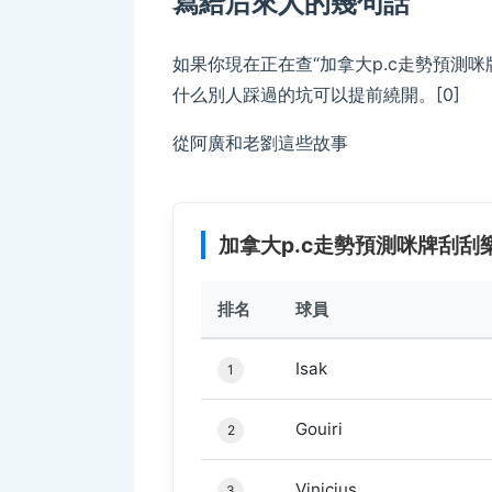
寫給后來人的幾句話
如果你現在正在查“加拿大p.c走勢預測
什么別人踩過的坑可以提前繞開。[0]
從阿廣和老劉這些故事
加拿大p.c走勢預測咪牌刮刮樂
排名
球員
Isak
1
Gouiri
2
Vinicius
3