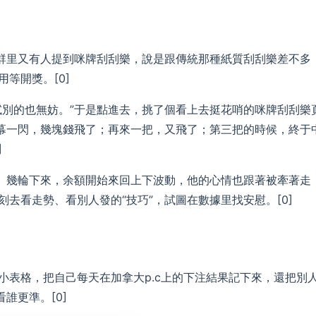
。群里又有人提到咪牌刮刮樂，說是跟傳統那種紙質刮刮樂差不多
等開獎。[0]
試別的也無妨。”于是點進去，挑了個看上去挺花哨的咪牌刮刮樂
屏幕一閃，幾塊錢飛了；再來一把，又飛了；第三把的時候，終于
]
停。幾輪下來，余額開始來回上下波動，他的心情也跟著被牽著走
去看走勢、看別人發的“技巧”，試圖在數據里找安慰。[0]
小表格，把自己每天在加拿大p.c上的下注結果記下來，還把別
誰更準。[0]