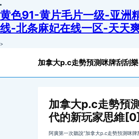
黄色91-黄片毛片一级-亚
线-北条麻妃在线一区-天天爽-j
>
track
加拿大p.c走勢預測咪牌刮刮
analytics
加拿大p.c走勢預
代的新玩家思維[0
阿廣第一次聽說“加拿大p.c走勢預測咪