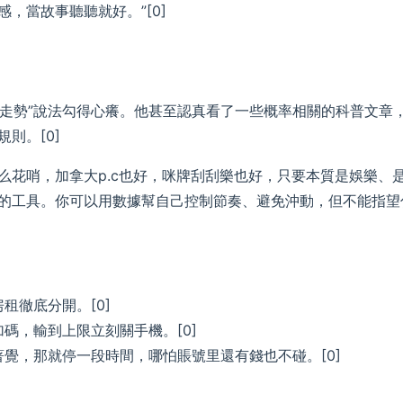
，當故事聽聽就好。”[0]
據走勢”說法勾得心癢。他甚至認真看了一些概率相關的科普文章
則。[0]
么花哨，加拿大p.c也好，咪牌刮刮樂也好，只要本質是娛樂、
的工具。你可以用數據幫自己控制節奏、避免沖動，但不能指望
租徹底分開。[0]
碼，輸到上限立刻關手機。[0]
覺，那就停一段時間，哪怕賬號里還有錢也不碰。[0]