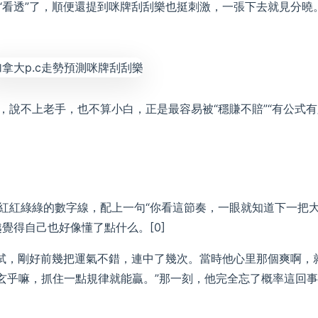
“看透”了，順便還提到咪牌刮刮樂也挺刺激，一張下去就見分曉
，說不上老手，也不算小白，正是最容易被“穩賺不賠”“有公式有
紅紅綠綠的數字線，配上一句“你看這節奏，一眼就知道下一把
覺得自己也好像懂了點什么。[0]
始試，剛好前幾把運氣不錯，連中了幾次。當時他心里那個爽啊，
么玄乎嘛，抓住一點規律就能贏。”那一刻，他完全忘了概率這回