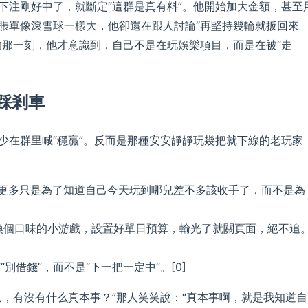
下注剛好中了，就斷定“這群是真有料”。他開始加大金額，甚至
賬單像滾雪球一樣大，他卻還在跟人討論“再堅持幾輪就扳回來
的那一刻，他才意識到，自己不是在玩娛樂項目，而是在被“走
踩剎車
少在群里喊“穩贏”。反而是那種安安靜靜玩幾把就下線的老玩家
但更多只是為了知道自己今天玩到哪兒差不多該收手了，而不是為
換個口味的小游戲，設置好單日預算，輸光了就關頁面，絕不追
別借錢”，而不是“下一把一定中”。[0]
久，有沒有什么真本事？”那人笑笑說：“真本事啊，就是我知道自