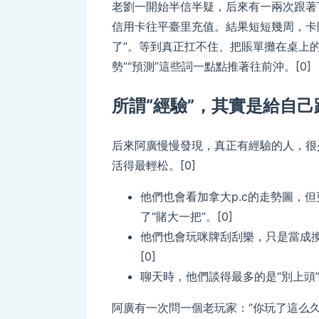
老劉一開始半信半疑，后來有一兩次跟著
信用卡往平臺里充值。結果短短幾周，卡
了”。等到真正扛不住、把賬單攤在桌上
勢”“預測”這些詞一點點推著往前沖。[0]
所謂“經驗”，其實是給自己
后來阿廣慢慢發現，真正有經驗的人，很
活得最輕松。[0]
他們也會看加拿大p.c的走勢圖，
了“賭大一把”。[0]
他們也會玩咪牌刮刮樂，只是當成
[0]
聊天時，他們談得最多的是“別上頭”“
阿廣有一次問一個老玩家：“你玩了這么