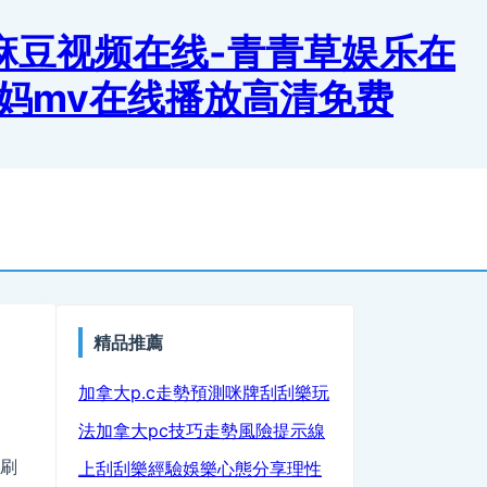
-麻豆视频在线-青青草娱乐在
o妈妈mv在线播放高清免费
monitor
精品推薦
加拿大p.c走勢預測
咪牌刮刮樂玩
法
加拿大pc技巧
走勢風險提示
線
邊刷
上刮刮樂經驗
娛樂心態分享
理性