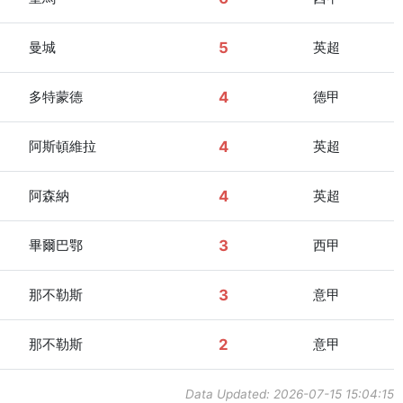
曼城
5
英超
多特蒙德
4
德甲
阿斯頓維拉
4
英超
阿森納
4
英超
畢爾巴鄂
3
西甲
那不勒斯
3
意甲
那不勒斯
2
意甲
Data Updated: 2026-07-15 15:04:15