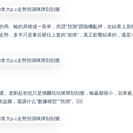
的局、輸的局堆成一長串，所謂“預測”跟隨機亂押，在結果上居
走勢，多半只是事后硬往上套的“規律”，真正影響結果的，還是
運。老劉起初也只是偶爾玩玩咪牌刮刮樂，輸贏都很小，后來被
益圖，還講什么“數據模型”“預測”。[0]