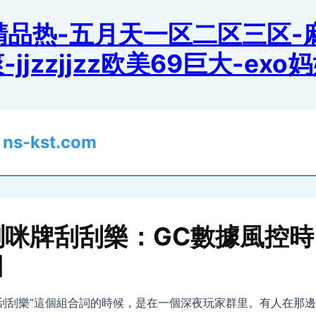
洲精品热-五月天一区二区三区
jzzjjzz欧美69巨大-ex
樂
ns-kst.com
測咪牌刮刮樂：GC數據風控時
]
牌刮刮樂”這個組合詞的時候，是在一個深夜玩家群里。有人在那