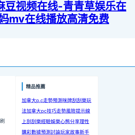
-麻豆视频在线-青青草娱乐在
o妈妈mv在线播放高清免费
精品推薦
加拿大p.c走勢預測
咪牌刮刮樂玩
法
加拿大pc技巧
走勢風險提示
線
邊刷
上刮刮樂經驗
娛樂心態分享
理性
。
購彩
數據預測討論
玩家故事
新手