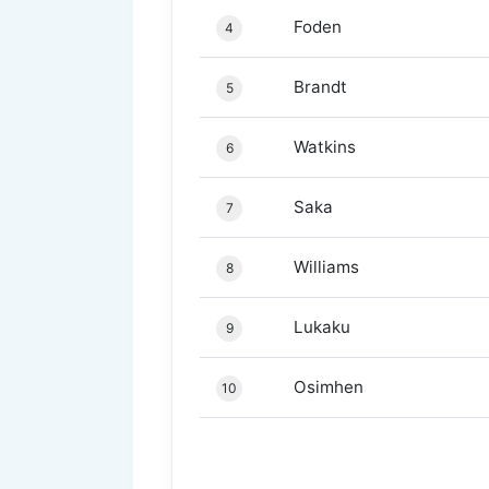
Foden
4
Brandt
5
Watkins
6
Saka
7
Williams
8
Lukaku
9
Osimhen
10