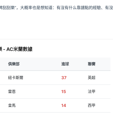
咪牌刮刮樂”，大概率也是想知道：有沒有什么靠譜點的經驗、有
 - AC米蘭數據
俱樂部
進球
聯賽
紐卡斯爾
37
英超
雷恩
15
法甲
皇馬
14
西甲