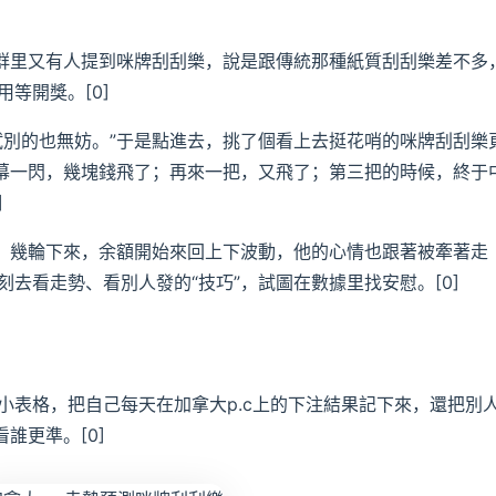
。群里又有人提到咪牌刮刮樂，說是跟傳統那種紙質刮刮樂差不多
等開獎。[0]
試別的也無妨。”于是點進去，挑了個看上去挺花哨的咪牌刮刮樂
屏幕一閃，幾塊錢飛了；再來一把，又飛了；第三把的時候，終于
]
停。幾輪下來，余額開始來回上下波動，他的心情也跟著被牽著走
去看走勢、看別人發的“技巧”，試圖在數據里找安慰。[0]
小表格，把自己每天在加拿大p.c上的下注結果記下來，還把別
誰更準。[0]