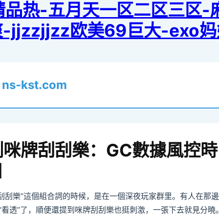
洲精品热-五月天一区二区三区
jzzjjzz欧美69巨大-ex
樂
ns-kst.com
測咪牌刮刮樂：GC數據風控時
]
牌刮刮樂”這個組合詞的時候，是在一個深夜玩家群里。有人在那
“看透”了，順便還提到咪牌刮刮樂也挺刺激，一張下去就見分曉