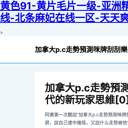
黄色91-黄片毛片一级-亚
线-北条麻妃在线一区-天天爽-j
>
加拿大p.c走勢預測咪牌刮刮
加拿大p.c走勢預
代的新玩家思維[0
阿廣第一次聽說“加拿大p.c走勢預測咪
屏，說自己連中幾局，又說什么走勢被他