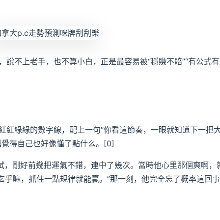
，說不上老手，也不算小白，正是最容易被“穩賺不賠”“有公式有
紅紅綠綠的數字線，配上一句“你看這節奏，一眼就知道下一把
覺得自己也好像懂了點什么。[0]
始試，剛好前幾把運氣不錯，連中了幾次。當時他心里那個爽啊，
么玄乎嘛，抓住一點規律就能贏。”那一刻，他完全忘了概率這回