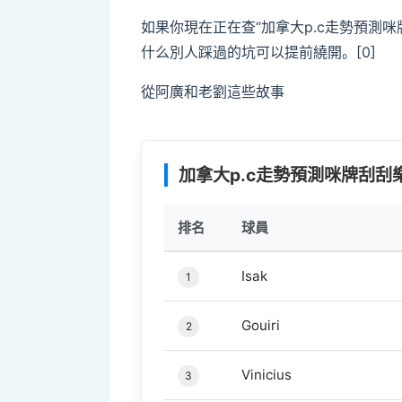
如果你現在正在查“加拿大p.c走勢預測
什么別人踩過的坑可以提前繞開。[0]
從阿廣和老劉這些故事
加拿大p.c走勢預測咪牌刮刮樂
排名
球員
Isak
1
Gouiri
2
Vinicius
3