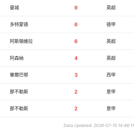
曼城
9
英超
多特蒙德
6
德甲
阿斯頓維拉
6
英超
阿森納
4
英超
畢爾巴鄂
3
西甲
那不勒斯
2
意甲
那不勒斯
2
意甲
Data Updated: 2026-07-15 14:46:11