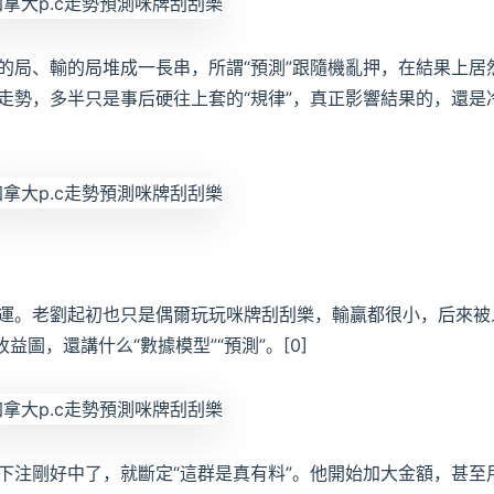
的局、輸的局堆成一長串，所謂“預測”跟隨機亂押，在結果上居
走勢，多半只是事后硬往上套的“規律”，真正影響結果的，還是
運。老劉起初也只是偶爾玩玩咪牌刮刮樂，輸贏都很小，后來被
益圖，還講什么“數據模型”“預測”。[0]
下注剛好中了，就斷定“這群是真有料”。他開始加大金額，甚至