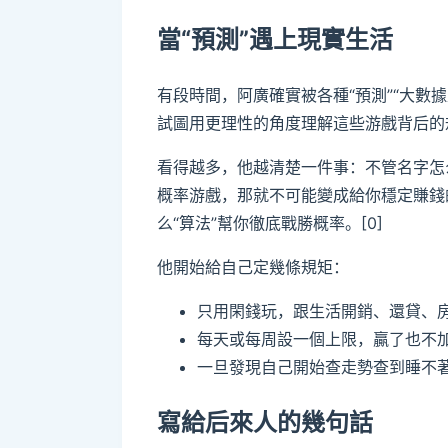
當“預測”遇上現實生活
有段時間，阿廣確實被各種“預測”“大數
試圖用更理性的角度理解這些游戲背后的規
看得越多，他越清楚一件事：不管名字怎
概率游戲，那就不可能變成給你穩定賺錢
么“算法”幫你徹底戰勝概率。[0]
他開始給自己定幾條規矩：
只用閑錢玩，跟生活開銷、還貸、房
每天或每周設一個上限，贏了也不加
一旦發現自己開始查走勢查到睡不著
寫給后來人的幾句話