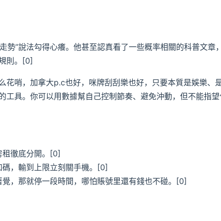
據走勢”說法勾得心癢。他甚至認真看了一些概率相關的科普文章
則。[0]
么花哨，加拿大p.c也好，咪牌刮刮樂也好，只要本質是娛樂、
的工具。你可以用數據幫自己控制節奏、避免沖動，但不能指望
租徹底分開。[0]
碼，輸到上限立刻關手機。[0]
覺，那就停一段時間，哪怕賬號里還有錢也不碰。[0]