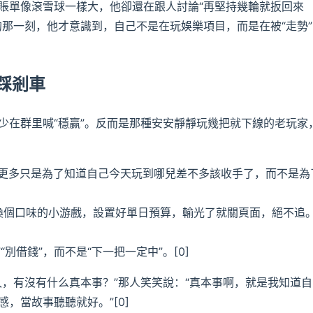
賬單像滾雪球一樣大，他卻還在跟人討論“再堅持幾輪就扳回來
的那一刻，他才意識到，自己不是在玩娛樂項目，而是在被“走勢”
踩剎車
少在群里喊“穩贏”。反而是那種安安靜靜玩幾把就下線的老玩家
但更多只是為了知道自己今天玩到哪兒差不多該收手了，而不是為
換個口味的小游戲，設置好單日預算，輸光了就關頁面，絕不追
別借錢”，而不是“下一把一定中”。[0]
久，有沒有什么真本事？”那人笑笑說：“真本事啊，就是我知道自
，當故事聽聽就好。”[0]