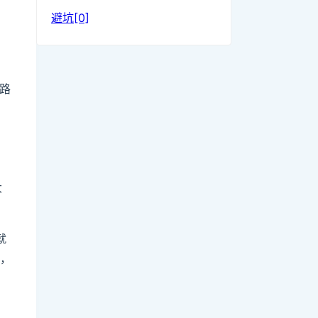
避坑[0]
路
大
就
事，