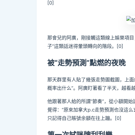
[0]
那會兒的阿廣，剛接觸這類線上娛樂項目
子”這類話迷得暈頭轉向的階段。[0]
被“走勢預測”點燃的夜晚
那天群里有人貼了幾張走勢圖截圖，上面
概率出什么”。阿廣盯著看了半天，越看越
他跟著那人給的所謂“節奏”，從小額開
覺得：“原來加拿大p.c走勢預測也沒這
只記得自己賬號余額在往上蹦。[0]
第一次試咪牌刮刮樂