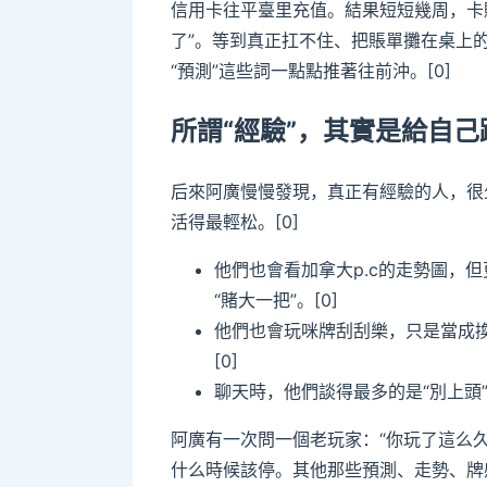
信用卡往平臺里充值。結果短短幾周，卡
了”。等到真正扛不住、把賬單攤在桌上
“預測”這些詞一點點推著往前沖。[0]
所謂“經驗”，其實是給自己
后來阿廣慢慢發現，真正有經驗的人，很
活得最輕松。[0]
他們也會看加拿大p.c的走勢圖，
“賭大一把”。[0]
他們也會玩咪牌刮刮樂，只是當成
[0]
聊天時，他們談得最多的是“別上頭”“
阿廣有一次問一個老玩家：“你玩了這么
什么時候該停。其他那些預測、走勢、牌感