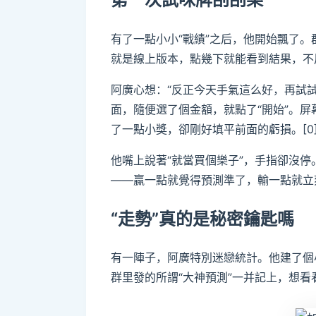
有了一點小小“戰績”之后，他開始飄了
就是線上版本，點幾下就能看到結果，不用
阿廣心想：“反正今天手氣這么好，再試
面，隨便選了個金額，就點了“開始”。
了一點小獎，卻剛好填平前面的虧損。[0
他嘴上說著“就當買個樂子”，手指卻沒
——贏一點就覺得預測準了，輸一點就立刻
“走勢”真的是秘密鑰匙嗎
有一陣子，阿廣特別迷戀統計。他建了個
群里發的所謂“大神預測”一并記上，想看看