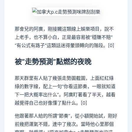
那會兒的阿廣，剛接觸這類線上娛樂項目，說不
上老手，也不算小白，正是最容易被“穩賺不賠”
“有公式有路子”這類話迷得暈頭轉向的階段。[0]
被“走勢預測”點燃的夜晚
那天群里有人貼了幾張走勢圖截圖，上面紅紅綠
綠的數字線，配上一句“你看這節奏，一眼就知道
下一把大概率出什么”。阿廣盯著看了半天，越看
越覺得自己也好像懂了點什么。[0]
他跟著那人給的所謂“節奏”，從小額開始試，剛好
前幾把運氣不錯，連中了幾次。當時他心里那個