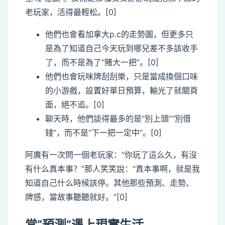
老玩家，活得最輕松。[0]
他們也會看加拿大p.c的走勢圖，但更多只
是為了知道自己今天玩到哪兒差不多該收手
了，而不是為了“賭大一把”。[0]
他們也會玩咪牌刮刮樂，只是當成換個口味
的小游戲，設置好單日預算，輸光了就關頁
面，絕不追。[0]
聊天時，他們談得最多的是“別上頭”“別借
錢”，而不是“下一把一定中”。[0]
阿廣有一次問一個老玩家：“你玩了這么久，有沒
有什么真本事？”那人笑笑說：“真本事啊，就是我
知道自己什么時候該停。其他那些預測、走勢、
牌感，當故事聽聽就好。”[0]
當“預測”遇上現實生活