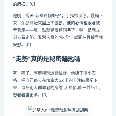
的虧損。[0]
他嘴上說著“就當買個樂子”，手指卻沒停。幾輪下
來，余額開始來回上下波動，他的心情也跟著被
牽著走——贏一點就覺得預測準了，輸一點就立
刻去看走勢、看別人發的“技巧”，試圖在數據里找
安慰。[0]
“走勢”真的是秘密鑰匙嗎
有一陣子，阿廣特別迷戀統計。他建了個小表
格，把自己每天在加拿大p.c上的下注結果記下
來，還把別人群里發的所謂“大神預測”一并記上，
想看看誰更準。[0]