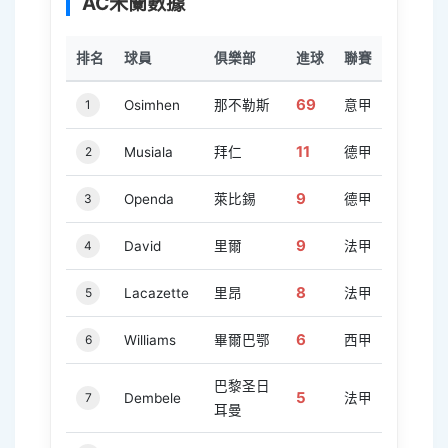
AC米蘭數據
排名
球員
俱樂部
進球
聯賽
69
1
Osimhen
那不勒斯
意甲
11
2
Musiala
拜仁
德甲
9
3
Openda
萊比錫
德甲
9
4
David
里爾
法甲
8
5
Lacazette
里昂
法甲
6
6
Williams
畢爾巴鄂
西甲
巴黎圣日
5
7
Dembele
法甲
耳曼