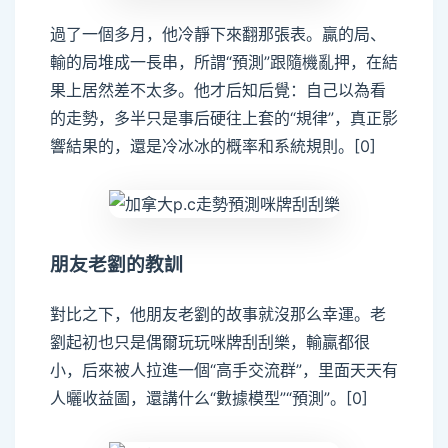
過了一個多月，他冷靜下來翻那張表。贏的局、
輸的局堆成一長串，所謂“預測”跟隨機亂押，在結
果上居然差不太多。他才后知后覺：自己以為看
的走勢，多半只是事后硬往上套的“規律”，真正影
響結果的，還是冷冰冰的概率和系統規則。[0]
朋友老劉的教訓
對比之下，他朋友老劉的故事就沒那么幸運。老
劉起初也只是偶爾玩玩咪牌刮刮樂，輸贏都很
小，后來被人拉進一個“高手交流群”，里面天天有
人曬收益圖，還講什么“數據模型”“預測”。[0]