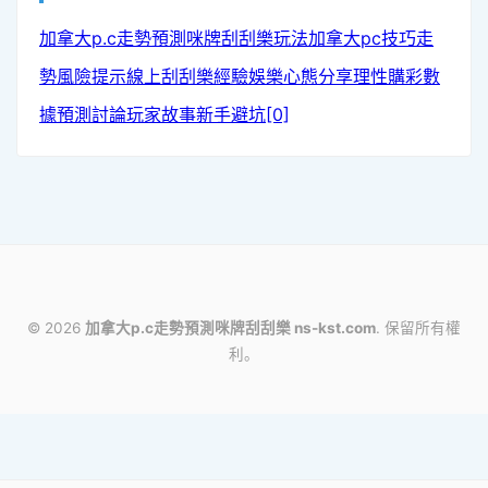
加拿大p.c走勢預測
咪牌刮刮樂玩法
加拿大pc技巧
走
勢風險提示
線上刮刮樂經驗
娛樂心態分享
理性購彩
數
據預測討論
玩家故事
新手避坑[0]
© 2026
加拿大p.c走勢預測咪牌刮刮樂 ns-kst.com
. 保留所有權
利。