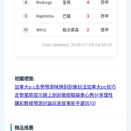
4
8
Rodrygo
皇馬
西甲
3
9
Raphinha
巴薩
西甲
2
10
Wirtz
勒沃庫森
德甲
Data Updated: 2026-07-09 04:59:14
相關標簽:
加拿大p.c走勢預測
咪牌刮刮樂玩法
加拿大pc技巧
走勢風險提示
線上刮刮樂經驗
娛樂心態分享
理性
購彩
數據預測討論
玩家故事
新手避坑[0]
精品推薦