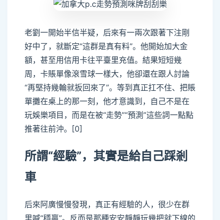
老劉一開始半信半疑，后來有一兩次跟著下注剛
好中了，就斷定“這群是真有料”。他開始加大金
額，甚至用信用卡往平臺里充值。結果短短幾
周，卡賬單像滾雪球一樣大，他卻還在跟人討論
“再堅持幾輪就扳回來了”。等到真正扛不住、把賬
單攤在桌上的那一刻，他才意識到，自己不是在
玩娛樂項目，而是在被“走勢”“預測”這些詞一點點
推著往前沖。[0]
所謂“經驗”，其實是給自己踩剎
車
后來阿廣慢慢發現，真正有經驗的人，很少在群
里喊“穩贏”。反而是那種安安靜靜玩幾把就下線的