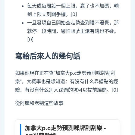
每天或每周設一個上限，贏了也不加碼，輸
到上限立刻關手機。[0]
一旦發現自己開始查走勢查到睡不著覺，那
就停一段時間，哪怕賬號里還有錢也不碰。
[0]
寫給后來人的幾句話
如果你現在正在查“加拿大p.c走勢預測咪牌刮刮
樂”，大概率也是想知道：有沒有什么靠譜點的經
驗、有沒有什么別人踩過的坑可以提前繞開。[0]
從阿廣和老劉這些故事
加拿大p.c走勢預測咪牌刮刮樂 -