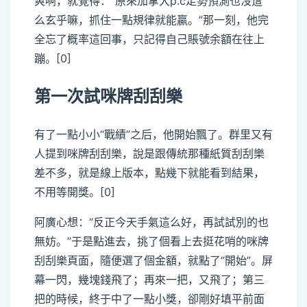
爽啊，就覺得：“原來加拿大p.c走勢預測也沒這
么玄乎嘛，抓住一點規律就能贏。”那一刻，他完
全忘了概率這回事，只記得自己賬號余額在往上
蹦。[0]
第一次試咪牌刮刮樂
有了一點小小“戰績”之后，他開始飄了。群里又有
人提到咪牌刮刮樂，說是跟傳統那種紙質刮刮樂
差不多，就是線上版本，點幾下就能看到結果，
不用等開獎。[0]
阿廣心想：“反正今天手氣這么好，再試試別的也
無妨。”于是點進去，挑了個看上去挺花哨的咪牌
刮刮樂頁面，隨便選了個金額，就點了“開始”。屏
幕一閃，幾塊錢飛了；再來一把，又飛了；第三
把的時候，終于中了一點小獎，卻剛好填平前面