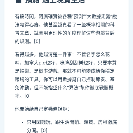
有段時間，阿廣確實被各種“預測”“大數據走勢”說
法勾得心癢。他甚至認真看了一些概率相關的科
普文章，試圖用更理性的角度理解這些游戲背后
的規則。[0]
看得越多，他越清楚一件事：不管名字怎么花
哨，加拿大p.c也好，咪牌刮刮樂也好，只要本質
是娛樂、是概率游戲，那就不可能變成給你穩定
賺錢的工具。你可以用數據幫自己控制節奏、避
免沖動，但不能指望什么“算法”幫你徹底戰勝概
率。[0]
他開始給自己定幾條規矩：
只用閑錢玩，跟生活開銷、還貸、房租徹底
分開。[0]