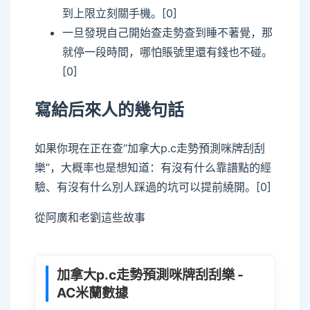
到上限立刻關手機。[0]
一旦發現自己開始查走勢查到睡不著覺，那
就停一段時間，哪怕賬號里還有錢也不碰。
[0]
寫給后來人的幾句話
如果你現在正在查“加拿大p.c走勢預測咪牌刮刮
樂”，大概率也是想知道：有沒有什么靠譜點的經
驗、有沒有什么別人踩過的坑可以提前繞開。[0]
從阿廣和老劉這些故事
加拿大p.c走勢預測咪牌刮刮樂 -
AC米蘭數據