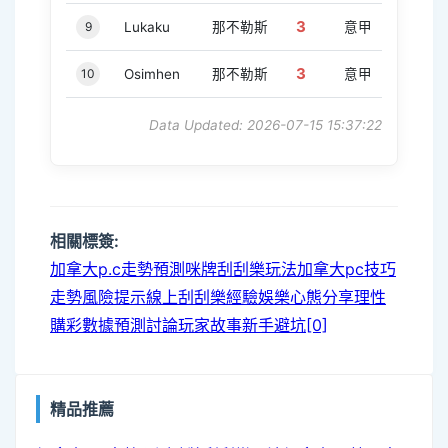
3
9
Lukaku
那不勒斯
意甲
3
10
Osimhen
那不勒斯
意甲
Data Updated: 2026-07-15 15:37:22
相關標簽:
加拿大p.c走勢預測
咪牌刮刮樂玩法
加拿大pc技巧
走勢風險提示
線上刮刮樂經驗
娛樂心態分享
理性
購彩
數據預測討論
玩家故事
新手避坑[0]
精品推薦