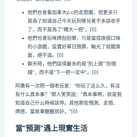
他們也會看加拿大p.c的走勢圖，但更多只
是為了知道自己今天玩到哪兒差不多該收手
了，而不是為了“賭大一把”。[0]
他們也會玩咪牌刮刮樂，只是當成換個口味
的小游戲，設置好單日預算，輸光了就關頁
面，絕不追。[0]
聊天時，他們談得最多的是“別上頭”“別借
錢”，而不是“下一把一定中”。[0]
阿廣有一次問一個老玩家：“你玩了這么久，有沒
有什么真本事？”那人笑笑說：“真本事啊，就是我
知道自己什么時候該停。其他那些預測、走勢、
牌感，當故事聽聽就好。”[0]
當“預測”遇上現實生活