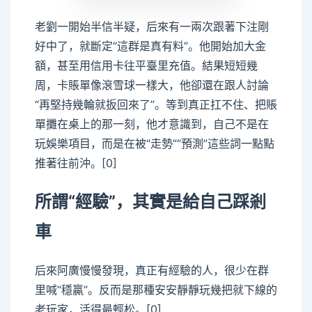
老劉一開始半信半疑，后來有一兩次跟著下注剛
好中了，就斷定“這群是真有料”。他開始加大金
額，甚至用信用卡往平臺里充值。結果短短幾
周，卡賬單像滾雪球一樣大，他卻還在跟人討論
“再堅持幾輪就扳回來了”。等到真正扛不住、把賬
單攤在桌上的那一刻，他才意識到，自己不是在
玩娛樂項目，而是在被“走勢”“預測”這些詞一點點
推著往前沖。[0]
所謂“經驗”，其實是給自己踩剎
車
后來阿廣慢慢發現，真正有經驗的人，很少在群
里喊“穩贏”。反而是那種安安靜靜玩幾把就下線的
老玩家，活得最輕松。[0]