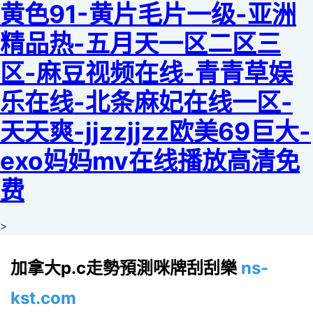
黄色91-黄片毛片一级-亚洲
精品热-五月天一区二区三
区-麻豆视频在线-青青草娱
乐在线-北条麻妃在线一区-
天天爽-jjzzjjzz欧美69巨大-
exo妈妈mv在线播放高清免
费
>
加拿大p.c走勢預測咪牌刮刮樂
ns-
kst.com