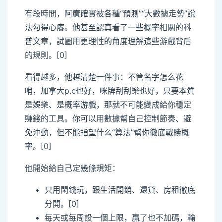
有段時間，阿廣確實被各種“預測”“大數據走勢”說
法勾得心癢。他甚至認真看了一些概率相關的科
普文章，試圖用更理性的角度理解這些游戲背后
的規則。[0]
看得越多，他越清楚一件事：不管名字怎么花
哨，加拿大p.c也好，咪牌刮刮樂也好，只要本質
是娛樂、是概率游戲，那就不可能變成給你穩定
賺錢的工具。你可以用數據幫自己控制節奏、避
免沖動，但不能指望什么“算法”幫你徹底戰勝概
率。[0]
他開始給自己定幾條規矩：
只用閑錢玩，跟生活開銷、還貸、房租徹底
分開。[0]
每天或每周設一個上限，贏了也不加碼，輸