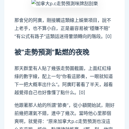
那會兒的阿廣，剛接觸這類線上娛樂項目，說不
上老手，也不算小白，正是最容易被“穩賺不賠”
“有公式有路子”這類話迷得暈頭轉向的階段。[0]
被“走勢預測”點燃的夜晚
那天群里有人貼了幾張走勢圖截圖，上面紅紅綠
綠的數字線，配上一句“你看這節奏，一眼就知道
下一把大概率出什么”。阿廣盯著看了半天，越看
越覺得自己也好像懂了點什么。[0]
他跟著那人給的所謂“節奏”，從小額開始試，剛好
前幾把運氣不錯，連中了幾次。當時他心里那個
爽啊，就覺得：“原來加拿大p.c走勢預測也沒這