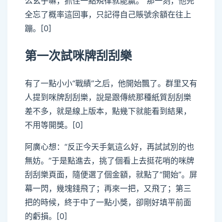
么玄乎嘛，抓住一點規律就能贏。”那一刻，他完
全忘了概率這回事，只記得自己賬號余額在往上
蹦。[0]
第一次試咪牌刮刮樂
有了一點小小“戰績”之后，他開始飄了。群里又有
人提到咪牌刮刮樂，說是跟傳統那種紙質刮刮樂
差不多，就是線上版本，點幾下就能看到結果，
不用等開獎。[0]
阿廣心想：“反正今天手氣這么好，再試試別的也
無妨。”于是點進去，挑了個看上去挺花哨的咪牌
刮刮樂頁面，隨便選了個金額，就點了“開始”。屏
幕一閃，幾塊錢飛了；再來一把，又飛了；第三
把的時候，終于中了一點小獎，卻剛好填平前面
的虧損。[0]