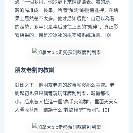
過了一個多月，他冷靜下來翻那張表。贏的局、
輸的局堆成一長串，所謂“預測”跟隨機亂押，在結
果上居然差不太多。他才后知后覺：自己以為看
的走勢，多半只是事后硬往上套的“規律”，真正影
響結果的，還是冷冰冰的概率和系統規則。[0]
朋友老劉的教訓
對比之下，他朋友老劉的故事就沒那么幸運。老
劉起初也只是偶爾玩玩咪牌刮刮樂，輸贏都很
小，后來被人拉進一個“高手交流群”，里面天天有
人曬收益圖，還講什么“數據模型”“預測”。[0]