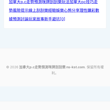
加拿大p.c走勢預測
咪牌刮刮樂玩法
加拿大pc技巧
走
勢風險提示
線上刮刮樂經驗
娛樂心態分享
理性購彩
數
據預測討論
玩家故事
新手避坑[0]
analytics
© 2026
加拿大p.c走勢預測咪牌刮刮樂 ns-kst.com
. 保留所有權
利。