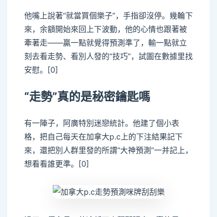
他嘴上說著“就當買個樂子”，手指卻沒停。幾輪下
來，余額開始來回上下波動，他的心情也跟著被
牽著走——贏一點就覺得預測準了，輸一點就立
刻去看走勢、看別人發的“技巧”，試圖在數據里找
安慰。[0]
“走勢”真的是秘密鑰匙嗎
有一陣子，阿廣特別迷戀統計。他建了個小表
格，把自己每天在加拿大p.c上的下注結果記下
來，還把別人群里發的所謂“大神預測”一并記上，
想看看誰更準。[0]
load