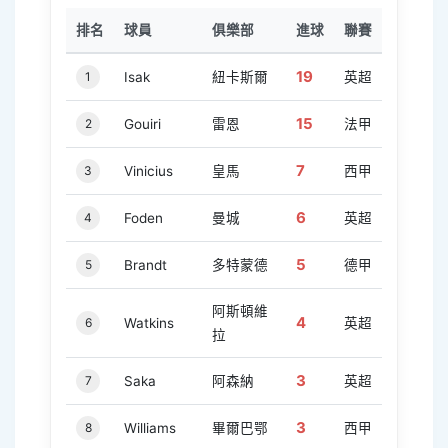
排名
球員
俱樂部
進球
聯賽
19
1
Isak
紐卡斯爾
英超
15
2
Gouiri
雷恩
法甲
7
3
Vinicius
皇馬
西甲
6
4
Foden
曼城
英超
5
5
Brandt
多特蒙德
德甲
阿斯頓維
4
6
Watkins
英超
拉
3
7
Saka
阿森納
英超
3
8
Williams
畢爾巴鄂
西甲