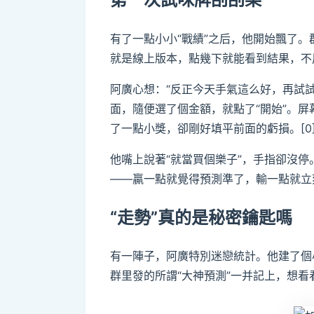
有了一點小小“戰績”之后，他開始飄了
就是線上版本，點幾下就能看到結果，不用
阿廣心想：“反正今天手氣這么好，再試
面，隨便選了個金額，就點了“開始”。
了一點小獎，卻剛好填平前面的虧損。[0
他嘴上說著“就當買個樂子”，手指卻沒
——贏一點就覺得預測準了，輸一點就立刻
“走勢”真的是秘密鑰匙嗎
有一陣子，阿廣特別迷戀統計。他建了個
群里發的所謂“大神預測”一并記上，想看看