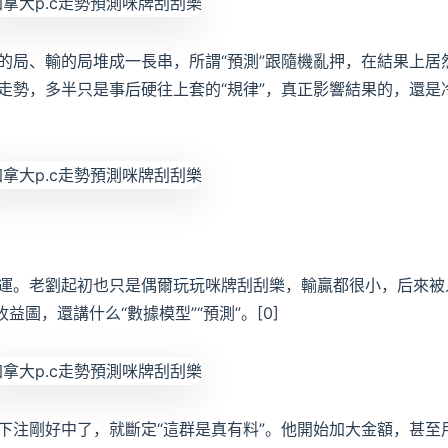
的局、輸的局堆成一長串，所謂“預測”跟隨機亂押，在結果上居
走勢，多半只是事后硬往上套的“規律”，真正影響結果的，還是
運。老劉起初也只是偶爾玩玩咪牌刮刮樂，輸贏都很小，后來被
益圖，還講什么“數據模型”“預測”。[0]
下注剛好中了，就斷定“這群是真有料”。他開始加大金額，甚至