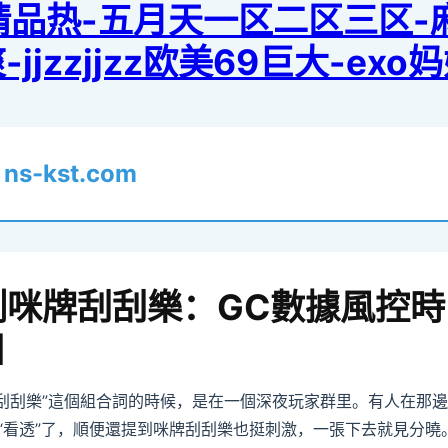
洲精品热-五月天一区二区三区
jzzjjzz欧美69巨大-ex
樂
ns-kst.com
測咪牌刮刮樂：GC數據風控時
]
牌刮刮樂”這個組合詞的時候，是在一個深夜玩家群里。有人在那
“看透”了，順便還提到咪牌刮刮樂也挺刺激，一張下去就見分曉