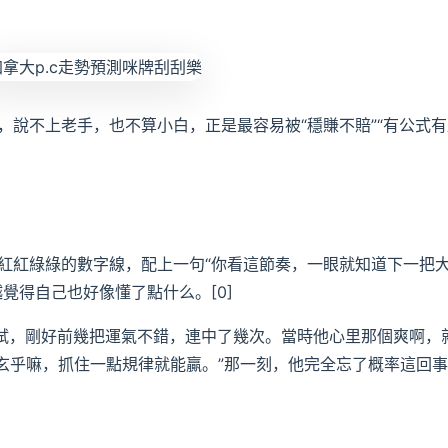
，說不上老手，也不算小白，正是最容易被“穩賺不賠”“有公式有
紅紅綠綠的數字線，配上一句“你看這節奏，一眼就知道下一把
覺得自己也好像懂了點什么。[0]
始試，剛好前幾把運氣不錯，連中了幾次。當時他心里那個爽啊，
么玄乎嘛，抓住一點規律就能贏。”那一刻，他完全忘了概率這回