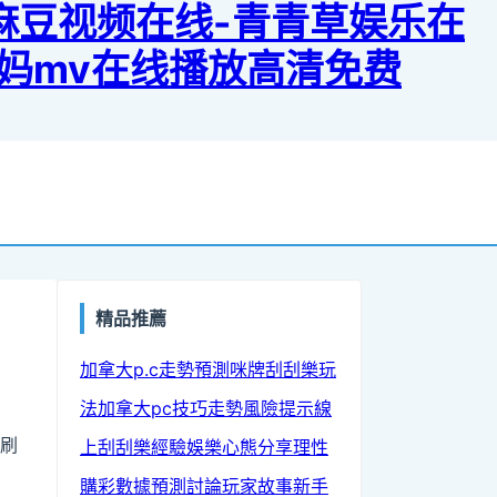
-麻豆视频在线-青青草娱乐在
o妈妈mv在线播放高清免费
精品推薦
buffer
加拿大p.c走勢預測
咪牌刮刮樂玩
法
加拿大pc技巧
走勢風險提示
線
邊刷
上刮刮樂經驗
娛樂心態分享
理性
。
購彩
數據預測討論
玩家故事
新手