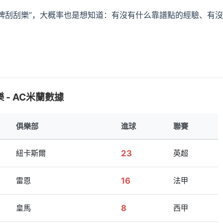
咪牌刮刮樂”，大概率也是想知道：有沒有什么靠譜點的經驗、有
 - AC米蘭數據
俱樂部
進球
聯賽
紐卡斯爾
23
英超
雷恩
16
法甲
皇馬
8
西甲