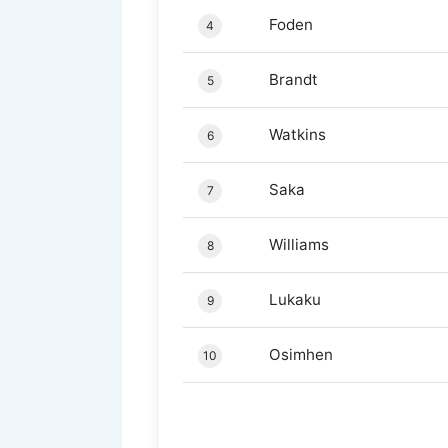
Foden
4
Brandt
5
Watkins
6
Saka
7
Williams
8
Lukaku
9
Osimhen
10