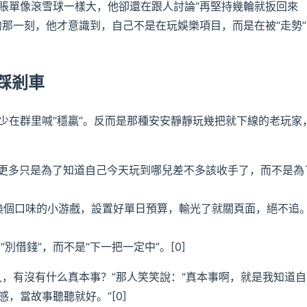
賬單像滾雪球一樣大，他卻還在跟人討論“再堅持幾輪就扳回來
的那一刻，他才意識到，自己不是在玩娛樂項目，而是在被“走勢”
踩剎車
少在群里喊“穩贏”。反而是那種安安靜靜玩幾把就下線的老玩家
但更多只是為了知道自己今天玩到哪兒差不多該收手了，而不是為
換個口味的小游戲，設置好單日預算，輸光了就關頁面，絕不追
別借錢”，而不是“下一把一定中”。[0]
久，有沒有什么真本事？”那人笑笑說：“真本事啊，就是我知道自
，當故事聽聽就好。”[0]