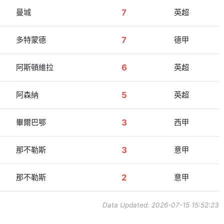
曼城
7
英超
多特蒙德
7
德甲
阿斯頓維拉
6
英超
阿森納
5
英超
畢爾巴鄂
3
西甲
那不勒斯
3
意甲
那不勒斯
2
意甲
Data Updated: 2026-07-15 15:52:23