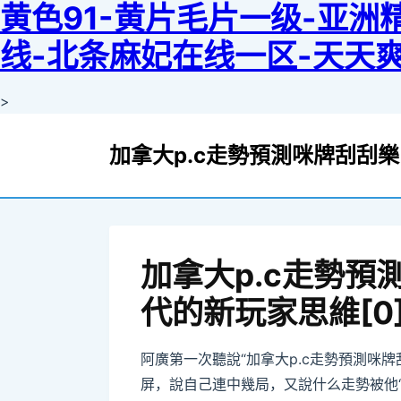
黄色91-黄片毛片一级-亚
线-北条麻妃在线一区-天天爽-j
>
加拿大p.c走勢預測咪牌刮刮
加拿大p.c走勢預
代的新玩家思維[0
阿廣第一次聽說“加拿大p.c走勢預測咪
屏，說自己連中幾局，又說什么走勢被他