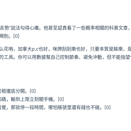
據走勢”說法勾得心癢。他甚至認真看了一些概率相關的科普文章
則。[0]
么花哨，加拿大p.c也好，咪牌刮刮樂也好，只要本質是娛樂、
的工具。你可以用數據幫自己控制節奏、避免沖動，但不能指望
租徹底分開。[0]
碼，輸到上限立刻關手機。[0]
覺，那就停一段時間，哪怕賬號里還有錢也不碰。[0]