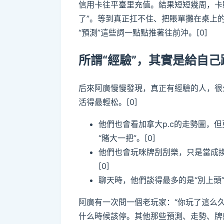
信用卡往平臺里充值。結果短短幾周，卡
了”。等到真正扛不住、把賬單攤在桌上
“預測”這些詞一點點推著往前沖。[0]
所謂“經驗”，其實是給自己
后來阿廣慢慢發現，真正有經驗的人，很
活得最輕松。[0]
他們也會看加拿大p.c的走勢圖，
“賭大一把”。[0]
他們也會玩咪牌刮刮樂，只是當成
[0]
聊天時，他們談得最多的是“別上頭”“
阿廣有一次問一個老玩家：“你玩了這么
什么時候該停。其他那些預測、走勢、牌感