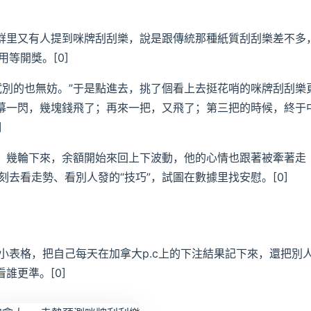
。群里又有人提到咪牌刮刮樂，說是跟傳統那種紙質刮刮樂差不多
等開獎。[0]
試別的也無妨。”于是點進去，挑了個看上去挺花哨的咪牌刮刮樂
屏幕一閃，幾塊錢飛了；再來一把，又飛了；第三把的時候，終于
]
停。幾輪下來，余額開始來回上下波動，他的心情也跟著被牽著走
去看走勢、看別人發的“技巧”，試圖在數據里找安慰。[0]
小表格，把自己每天在加拿大p.c上的下注結果記下來，還把別
誰更準。[0]