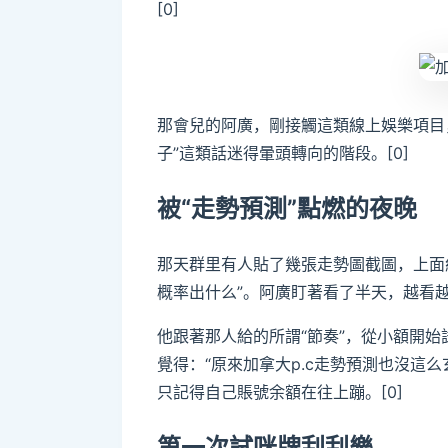
[0]
那會兒的阿廣，剛接觸這類線上娛樂項目
子”這類話迷得暈頭轉向的階段。[0]
被“走勢預測”點燃的夜晚
那天群里有人貼了幾張走勢圖截圖，上面
概率出什么”。阿廣盯著看了半天，越看越
他跟著那人給的所謂“節奏”，從小額開
覺得：“原來加拿大p.c走勢預測也沒這
只記得自己賬號余額在往上蹦。[0]
第一次試咪牌刮刮樂