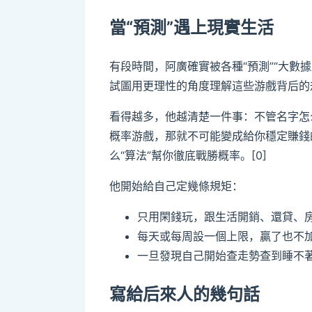
當“預測”遇上現實生活
有段時間，阿廣確實被各種“預測”“大數
試圖用更理性的角度理解這些游戲背后的規
看得越多，他越清楚一件事：不管名字怎
概率游戲，那就不可能變成給你穩定賺錢
么“算法”幫你徹底戰勝概率。[0]
他開始給自己定幾條規矩：
只用閑錢玩，跟生活開銷、還貸、房
每天或每周設一個上限，贏了也不加
一旦發現自己開始查走勢查到睡不著
寫給后來人的幾句話