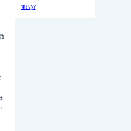
避坑[0]
路
大
就
事，