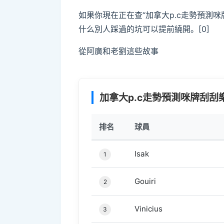
如果你現在正在查“加拿大p.c走勢預測
什么別人踩過的坑可以提前繞開。[0]
從阿廣和老劉這些故事
加拿大p.c走勢預測咪牌刮刮樂
track
排名
球員
Isak
1
Gouiri
2
Vinicius
3