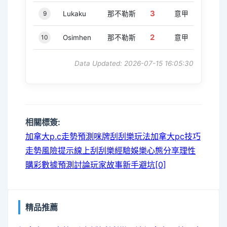
3
9
Lukaku
那不勒斯
意甲
2
10
Osimhen
那不勒斯
意甲
Data Updated: 2026-07-15 16:05:30
相關標簽:
加拿大p.c走勢預測
咪牌刮刮樂玩法
加拿大pc技巧
走勢風險提示
線上刮刮樂經驗
娛樂心態分享
理性
購彩
數據預測討論
玩家故事
新手避坑[0]
精品推薦