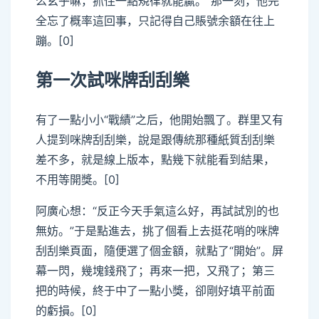
么玄乎嘛，抓住一點規律就能贏。”那一刻，他完
全忘了概率這回事，只記得自己賬號余額在往上
蹦。[0]
第一次試咪牌刮刮樂
有了一點小小“戰績”之后，他開始飄了。群里又有
人提到咪牌刮刮樂，說是跟傳統那種紙質刮刮樂
差不多，就是線上版本，點幾下就能看到結果，
不用等開獎。[0]
阿廣心想：“反正今天手氣這么好，再試試別的也
無妨。”于是點進去，挑了個看上去挺花哨的咪牌
刮刮樂頁面，隨便選了個金額，就點了“開始”。屏
幕一閃，幾塊錢飛了；再來一把，又飛了；第三
把的時候，終于中了一點小獎，卻剛好填平前面
的虧損。[0]