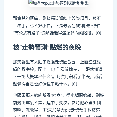
那會兒的阿廣，剛接觸這類線上娛樂項目，說不
上老手，也不算小白，正是最容易被“穩賺不賠”
“有公式有路子”這類話迷得暈頭轉向的階段。[0]
被“走勢預測”點燃的夜晚
那天群里有人貼了幾張走勢圖截圖，上面紅紅綠
綠的數字線，配上一句“你看這節奏，一眼就知道
下一把大概率出什么”。阿廣盯著看了半天，越看
越覺得自己也好像懂了點什么。[0]
他跟著那人給的所謂“節奏”，從小額開始試，剛好
前幾把運氣不錯，連中了幾次。當時他心里那個
爽啊，就覺得：“原來加拿大p.c走勢預測也沒這