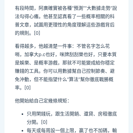
有段時間，阿廣確實被各種“預測”“大數據走勢”說
法勾得心癢。他甚至認真看了一些概率相關的科
普文章，試圖用更理性的角度理解這些游戲背后
的規則。[0]
看得越多，他越清楚一件事：不管名字怎么花
哨，加拿大p.c也好，咪牌刮刮樂也好，只要本質
是娛樂、是概率游戲，那就不可能變成給你穩定
賺錢的工具。你可以用數據幫自己控制節奏、避
免沖動，但不能指望什么“算法”幫你徹底戰勝概
率。[0]
他開始給自己定幾條規矩：
只用閑錢玩，跟生活開銷、還貸、房租徹底
分開。[0]
每天或每周設一個上限，贏了也不加碼，輸