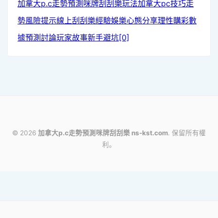
加拿大p.c走勢預測
咪牌刮刮樂玩法
加拿大pc技巧
走
勢風險提示
線上刮刮樂經驗
娛樂心態分享
理性購彩
數
據預測討論
玩家故事
新手避坑[0]
© 2026
加拿大p.c走勢預測咪牌刮刮樂 ns-kst.com
. 保留所有權
利。