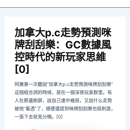
加拿大p.c走勢預測咪
牌刮刮樂：GC數據風
控時代的新玩家思維
[0]
monitor
阿廣第一次聽說“加拿大p.c走勢預測咪牌刮刮樂”
這個組合詞的時候，是在一個深夜玩家群里。有
人在那邊刷屏，說自己連中幾局，又說什么走勢
被他“看透”了，順便還提到咪牌刮刮樂也挺刺激，
一張下去就見分曉。[0]