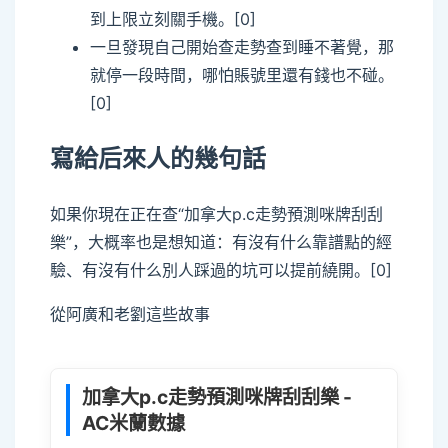
到上限立刻關手機。[0]
一旦發現自己開始查走勢查到睡不著覺，那
就停一段時間，哪怕賬號里還有錢也不碰。
[0]
寫給后來人的幾句話
如果你現在正在查“加拿大p.c走勢預測咪牌刮刮
樂”，大概率也是想知道：有沒有什么靠譜點的經
驗、有沒有什么別人踩過的坑可以提前繞開。[0]
從阿廣和老劉這些故事
analytics
加拿大p.c走勢預測咪牌刮刮樂 -
AC米蘭數據