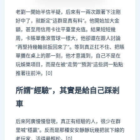
老劉一開始半信半疑，后來有一兩次跟著下注剛
好中了，就斷定“這群是真有料”。他開始加大金
額，甚至用信用卡往平臺里充值。結果短短幾
周，卡賬單像滾雪球一樣大，他卻還在跟人討論
“再堅持幾輪就扳回來了”。等到真正扛不住、把賬
單攤在桌上的那一刻，他才意識到，自己不是在
玩娛樂項目，而是在被“走勢”“預測”這些詞一點點
推著往前沖。[0]
所謂“經驗”，其實是給自己踩剎
車
后來阿廣慢慢發現，真正有經驗的人，很少在群
里喊“穩贏”。反而是那種安安靜靜玩幾把就下線的
老玩家，活得最輕松。[0]