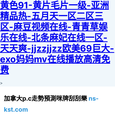
黄色91-黄片毛片一级-亚洲
精品热-五月天一区二区三
区-麻豆视频在线-青青草娱
乐在线-北条麻妃在线一区-
天天爽-jjzzjjzz欧美69巨大-
exo妈妈mv在线播放高清免
费
>
加拿大p.c走勢預測咪牌刮刮樂
ns-
kst.com