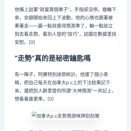
他嘴上說著“就當買個樂子”，手指卻沒停。幾輪下
來，余額開始來回上下波動，他的心情也跟著被
牽著走——贏一點就覺得預測準了，輸一點就立
刻去看走勢、看別人發的“技巧”，試圖在數據里找
安慰。[0]
“走勢”真的是秘密鑰匙嗎
有一陣子，阿廣特別迷戀統計。他建了個小表
格，把自己每天在加拿大p.c上的下注結果記下
來，還把別人群里發的所謂“大神預測”一并記上，
想看看誰更準。[0]