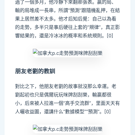
過了一個多月，他冷靜下來翻那張表。贏的局、
輸的局堆成一長串，所謂“預測”跟隨機亂押，在結
果上居然差不太多。他才后知后覺：自己以為看
的走勢，多半只是事后硬往上套的“規律”，真正影
響結果的，還是冷冰冰的概率和系統規則。[0]
朋友老劉的教訓
對比之下，他朋友老劉的故事就沒那么幸運。老
劉起初也只是偶爾玩玩咪牌刮刮樂，輸贏都很
小，后來被人拉進一個“高手交流群”，里面天天有
人曬收益圖，還講什么“數據模型”“預測”。[0]