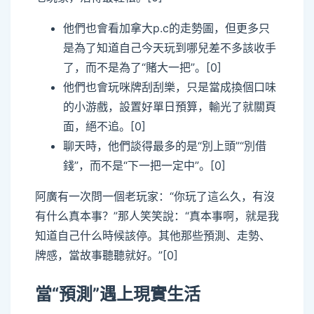
他們也會看加拿大p.c的走勢圖，但更多只
是為了知道自己今天玩到哪兒差不多該收手
了，而不是為了“賭大一把”。[0]
他們也會玩咪牌刮刮樂，只是當成換個口味
的小游戲，設置好單日預算，輸光了就關頁
面，絕不追。[0]
聊天時，他們談得最多的是“別上頭”“別借
錢”，而不是“下一把一定中”。[0]
阿廣有一次問一個老玩家：“你玩了這么久，有沒
有什么真本事？”那人笑笑說：“真本事啊，就是我
知道自己什么時候該停。其他那些預測、走勢、
牌感，當故事聽聽就好。”[0]
當“預測”遇上現實生活