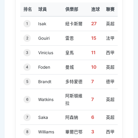
排名
球員
俱樂部
進球
聯賽
27
1
Isak
紐卡斯爾
英超
15
2
Gouiri
雷恩
法甲
11
3
Vinicius
皇馬
西甲
10
4
Foden
曼城
英超
7
5
Brandt
多特蒙德
德甲
阿斯頓維
7
6
Watkins
英超
拉
6
7
Saka
阿森納
英超
3
8
Williams
畢爾巴鄂
西甲