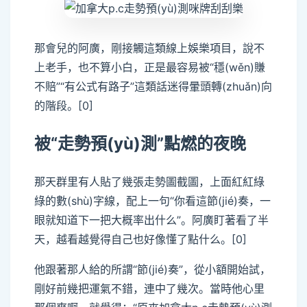
那會兒的阿廣，剛接觸這類線上娛樂項目，說不
上老手，也不算小白，正是最容易被“穩(wěn)賺
不賠”“有公式有路子”這類話迷得暈頭轉(zhuǎn)向
的階段。[0]
被“走勢預(yù)測”點燃的夜晚
那天群里有人貼了幾張走勢圖截圖，上面紅紅綠
綠的數(shù)字線，配上一句“你看這節(jié)奏，一
眼就知道下一把大概率出什么”。阿廣盯著看了半
天，越看越覺得自己也好像懂了點什么。[0]
他跟著那人給的所謂“節(jié)奏”，從小額開始試，
剛好前幾把運氣不錯，連中了幾次。當時他心里