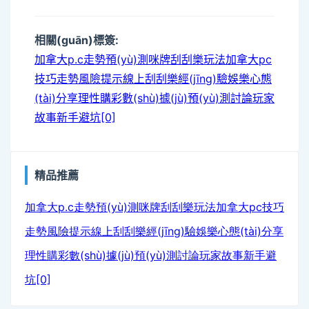
相關(guān)標簽:
加拿大p.c走勢預(yù)測
咪牌刮刮樂玩法
加拿大pc
技巧
走勢風險提示
線上刮刮樂經(jīng)驗
娛樂心態
(tài)分享
理性購彩
數(shù)據(jù)預(yù)測討論
玩家
故事
新手避坑[0]
精品推薦
加拿大p.c走勢預(yù)測
咪牌刮刮樂玩法
加拿大pc技巧
走勢風險提示
線上刮刮樂經(jīng)驗
娛樂心態(tài)分享
理性購彩
數(shù)據(jù)預(yù)測討論
玩家故事
新手避
坑[0]