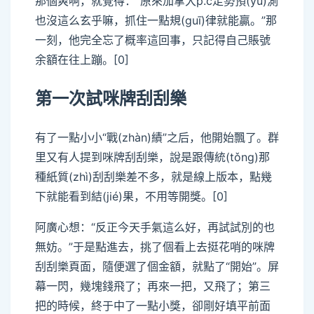
那個爽啊，就覺得：“原來加拿大p.c走勢預(yù)測
也沒這么玄乎嘛，抓住一點規(guī)律就能贏。”那
一刻，他完全忘了概率這回事，只記得自己賬號
余額在往上蹦。[0]
第一次試咪牌刮刮樂
有了一點小小“戰(zhàn)績”之后，他開始飄了。群
里又有人提到咪牌刮刮樂，說是跟傳統(tǒng)那
種紙質(zhì)刮刮樂差不多，就是線上版本，點幾
下就能看到結(jié)果，不用等開獎。[0]
阿廣心想：“反正今天手氣這么好，再試試別的也
無妨。”于是點進去，挑了個看上去挺花哨的咪牌
刮刮樂頁面，隨便選了個金額，就點了“開始”。屏
幕一閃，幾塊錢飛了；再來一把，又飛了；第三
把的時候，終于中了一點小獎，卻剛好填平前面