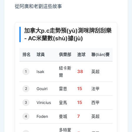
從阿廣和老劉這些故事
加拿大p.c走勢預(yù)測咪牌刮刮樂
- AC米蘭數(shù)據(jù)
排名
球員
俱樂部
進球
聯(lián)賽
紐卡斯
38
1
Isak
英超
爾
15
2
Gouiri
雷恩
法甲
15
3
Vinicius
皇馬
西甲
7
4
Foden
曼城
英超
多特蒙