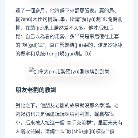
過了一個多月，他冷靜下來翻那張表。贏的局、
輸?shù)木侄殉梢婚L串，所謂“預(yù)測”跟隨機亂
押，在結(jié)果上居然差不太多。他才后知后
覺：自己以為看的走勢，多半只是事后硬往上套
的“規(guī)律”，真正影響結(jié)果的，還是冷冰冰
的概率和系統(tǒng)規(guī)則。[0]
c
朋友老劉的教訓
對比之下，他朋友老劉的故事就沒那么幸運。老
劉起初也只是偶爾玩玩咪牌刮刮樂，輸贏都很
小，后來被人拉進一個“高手交流群”，里面天天有
人曬收益圖，還講什么“數(shù)據(jù)模型”“預