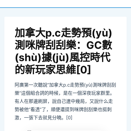
加拿大p.c走勢預(yù)
測咪牌刮刮樂：GC數
(shù)據(jù)風控時代
的新玩家思維[0]
阿廣第一次聽說“加拿大p.c走勢預(yù)測咪牌刮刮
樂”這個組合詞的時候，是在一個深夜玩家群里。
有人在那邊刷屏，說自己連中幾局，又說什么走
勢被他“看透”了，順便還提到咪牌刮刮樂也挺刺
激，一張下去就見分曉。[0]