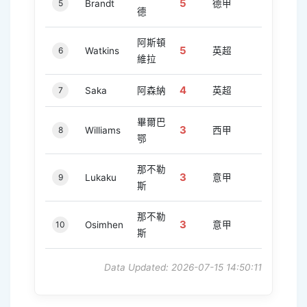
5
5
Brandt
德甲
德
阿斯頓
5
6
Watkins
英超
維拉
4
7
Saka
阿森納
英超
畢爾巴
3
8
Williams
西甲
鄂
那不勒
3
9
Lukaku
意甲
斯
那不勒
3
10
Osimhen
意甲
斯
Data Updated: 2026-07-15 14:50:11