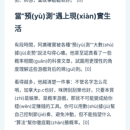
當“預(yù)測”遇上現(xiàn)實生
活
有段時間，阿廣確實被各種“預(yù)測”“大數(shù)
據(jù)走勢”說法勾得心癢。他甚至認真看了一些
概率相關(guān)的科普文章，試圖用更理性的角
度理解這些游戲背后的規(guī)則。[0]
看得越多，他越清楚一件事：不管名字怎么花
哨，加拿大p.c也好，咪牌刮刮樂也好，只要本質
(zhì)是娛樂、是概率游戲，那就不可能變成給你
穩(wěn)定賺錢的工具。你可以用數(shù)據(jù)幫
自己控制節(jié)奏、避免沖動，但不能指望什么
“算法”幫你徹底戰(zhàn)勝概率。[0]