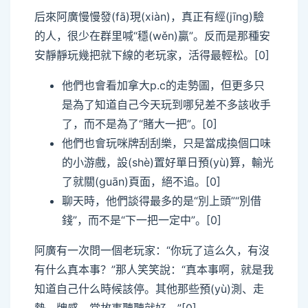
后來阿廣慢慢發(fā)現(xiàn)，真正有經(jīng)驗
的人，很少在群里喊“穩(wěn)贏”。反而是那種安
安靜靜玩幾把就下線的老玩家，活得最輕松。[0]
他們也會看加拿大p.c的走勢圖，但更多只
是為了知道自己今天玩到哪兒差不多該收手
了，而不是為了“賭大一把”。[0]
他們也會玩咪牌刮刮樂，只是當成換個口味
的小游戲，設(shè)置好單日預(yù)算，輸光
了就關(guān)頁面，絕不追。[0]
聊天時，他們談得最多的是“別上頭”“別借
錢”，而不是“下一把一定中”。[0]
阿廣有一次問一個老玩家：“你玩了這么久，有沒
有什么真本事？”那人笑笑說：“真本事啊，就是我
知道自己什么時候該停。其他那些預(yù)測、走
勢、牌感，當故事聽聽就好。”[0]