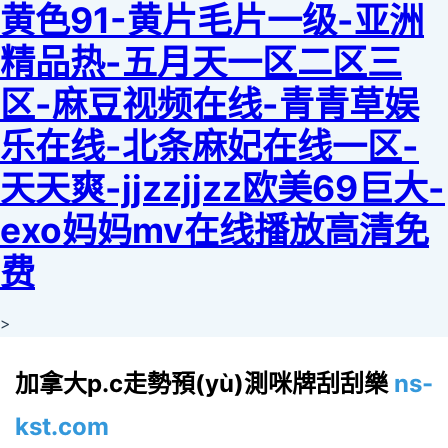
黄色91-黄片毛片一级-亚洲
精品热-五月天一区二区三
区-麻豆视频在线-青青草娱
乐在线-北条麻妃在线一区-
天天爽-jjzzjjzz欧美69巨大-
exo妈妈mv在线播放高清免
费
>
加拿大p.c走勢預(yù)測咪牌刮刮樂
ns-
kst.com