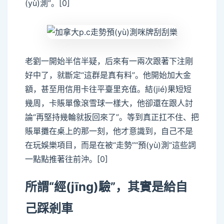
(yù)測”。[0]
老劉一開始半信半疑，后來有一兩次跟著下注剛
好中了，就斷定“這群是真有料”。他開始加大金
額，甚至用信用卡往平臺里充值。結(jié)果短短
幾周，卡賬單像滾雪球一樣大，他卻還在跟人討
論“再堅持幾輪就扳回來了”。等到真正扛不住、把
賬單攤在桌上的那一刻，他才意識到，自己不是
在玩娛樂項目，而是在被“走勢”“預(yù)測”這些詞
一點點推著往前沖。[0]
所謂“經(jīng)驗”，其實是給自
己踩剎車