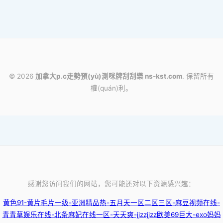
© 2026
加拿大p.c走勢預(yù)測咪牌刮刮樂 ns-kst.com
. 保留所有
權(quán)利。
感谢您访问我们的网站，您可能还对以下资源感兴趣：
黄色91-黄片毛片一级-亚洲精品热-五月天一区二区三区-麻豆视频在线-
青青草娱乐在线-北条麻妃在线一区-天天爽-jjzzjjzz欧美69巨大-exo妈妈