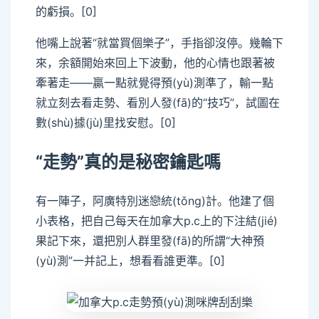
的虧損。[0]
他嘴上說著“就當買個樂子”，手指卻沒停。幾輪下
來，余額開始來回上下波動，他的心情也跟著被
牽著走——贏一點就覺得預(yù)測準了，輸一點
就立刻去看走勢、看別人發(fā)的“技巧”，試圖在
數(shù)據(jù)里找安慰。[0]
“走勢”真的是秘密鑰匙嗎
有一陣子，阿廣特別迷戀統(tǒng)計。他建了個
小表格，把自己每天在加拿大p.c上的下注結(jié)
果記下來，還把別人群里發(fā)的所謂“大神預
(yù)測”一并記上，想看看誰更準。[0]