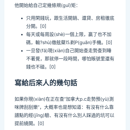
他開始給自己定幾條規(guī)矩：
只用閑錢玩，跟生活開銷、還貸、房租徹底
分開。[0]
每天或每周設(shè)一個上限，贏了也不加
碼，輸?shù)缴舷蘖⒖剃P(guān)手機。[0]
一旦發(fā)現(xiàn)自己開始查走勢查到睡
不著覺，那就停一段時間，哪怕賬號里還有
錢也不碰。[0]
寫給后來人的幾句話
如果你現(xiàn)在正在查“加拿大p.c走勢預(yù)測
咪牌刮刮樂”，大概率也是想知道：有沒有什么靠
譜點的經(jīng)驗、有沒有什么別人踩過的坑可以
提前繞開。[0]